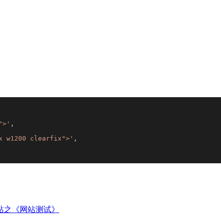
">'
,

x w1200 clearfix">'
,

站之《网站测试》