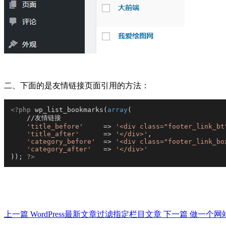
二、下面的是友情链接页面引用的方法：
<?php
wp_list_bookmarks
(
array
(

    //友情链接

'title_before'
     => 
'<div class="footer_link_bt
'title_after'
      => 
'</div>'
,

'category_before'
  => 
'<div class="footer_link_bo
'category_after'
   => 
'</div>'
)); 
?>
上一篇
WordPress最新文章过滤指定栏目文章
下一篇
做一个网