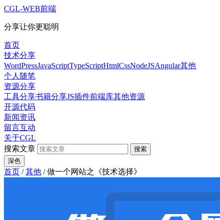
CGL-WEB前端
分享让你更聪明
首页
技术分享
WordPress
JavaScript
TypeScript
HtmlCss
NodeJS
Angular
其他
个人随笔
资源分享
工具分享
书籍分享
JS插件
前端库
其他资源
开源代码
新闻资讯
留言互动
关于CGL
搜索文章
搜索
深色
首页
/
其他
/
做一个网站之《技术选择》