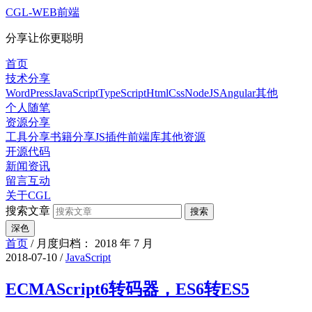
CGL-WEB前端
分享让你更聪明
首页
技术分享
WordPress
JavaScript
TypeScript
HtmlCss
NodeJS
Angular
其他
个人随笔
资源分享
工具分享
书籍分享
JS插件
前端库
其他资源
开源代码
新闻资讯
留言互动
关于CGL
搜索文章
搜索
深色
首页
/
月度归档： 2018 年 7 月
2018-07-10
/
JavaScript
ECMAScript6转码器，ES6转ES5